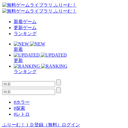
新着ゲーム
更新ゲーム
ランキング
新着
更新
ランキング
#ホラー
#探索
#レトロ
ふりーむ！ＩＤ登録（無料）
ログイン