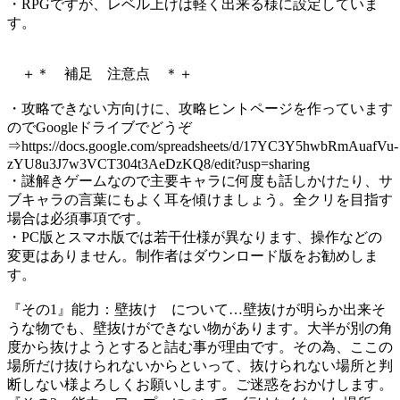
・RPGですが、レベル上げは軽く出来る様に設定していま
す。
＋＊ 補足 注意点 ＊＋
・攻略できない方向けに、攻略ヒントページを作っています
のでGoogleドライブでどうぞ
⇒https://docs.google.com/spreadsheets/d/17YC3Y5hwbRmAuafVu-
zYU8u3J7w3VCT304t3AeDzKQ8/edit?usp=sharing
・謎解きゲームなので主要キャラに何度も話しかけたり、サ
ブキャラの言葉にもよく耳を傾けましょう。全クリを目指す
場合は必須事項です。
・PC版とスマホ版では若干仕様が異なります、操作などの
変更はありません。制作者はダウンロード版をお勧めしま
す。
『その1』能力：壁抜け について…壁抜けが明らか出来そ
うな物でも、壁抜けができない物があります。大半が別の角
度から抜けようとすると詰む事が理由です。その為、ここの
場所だけ抜けられないからといって、抜けられない場所と判
断しない様よろしくお願いします。ご迷惑をおかけします。