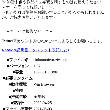
※ 誹謗中傷や作品の世界観を壊すものはお控えください。
マナーを守ってお願いします。
（何かあれば削除をお願いすることがあるかもしれません
が、ご協力お願いいたします）
＋＊ バグ報告など ＊＋
Twitterアカウント@u_te_na_bomによろしくお願いします。
ReadMe(説明書・クレジット表記など)
■ファイル名
sinkounoiryu-ziya.zip
■バージョン
1.07
■容量
189,861 KByte
■必要ランタイム
■動作環境
Win Browser
■特徴
■推奨年齢
全年齢
■登録日
2020-04-25
■ファイル更新日
2021-05-03