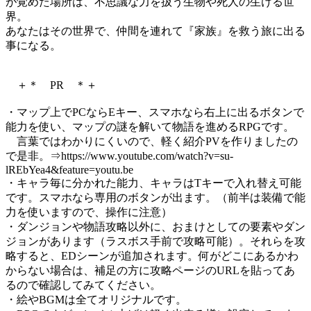
が覚めた場所は、不思議な力を扱う生物や死人の生ける世
界。
あなたはその世界で、仲間を連れて『家族』を救う旅に出る
事になる。
＋＊ PR ＊＋
・マップ上でPCならEキー、スマホなら右上に出るボタンで
能力を使い、マップの謎を解いて物語を進めるRPGです。
言葉ではわかりにくいので、軽く紹介PVを作りましたの
で是非。⇒https://www.youtube.com/watch?v=su-
lREbYea4&feature=youtu.be
・キャラ毎に分かれた能力、キャラはTキーで入れ替え可能
です。スマホなら専用のボタンが出ます。（前半は装備で能
力を使いますので、操作に注意）
・ダンジョンや物語攻略以外に、おまけとしての要素やダン
ジョンがあります（ラスボス手前で攻略可能）。それらを攻
略すると、EDシーンが追加されます。何がどこにあるかわ
からない場合は、補足の方に攻略ページのURLを貼ってあ
るので確認してみてください。
・絵やBGMは全てオリジナルです。