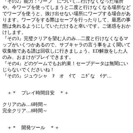
『その2』能力：ワープ について…行けなくなった場所
や、今ワープを使ってしまうと二度と行けなくなる場所など
でワープを使うと、抜け出せない場所にワープする場合があ
ります。ワープをする際はセーブを行ったりして、最悪の事
態は免れるようにしていただけると幸いです。ご迷惑をおか
けします。
『その3』完璧クリアを望む人のみ…二度と行けなくなるマ
ップがいくつかあるので、サブキャラの言う事をよく聞いて
収集物である譜は回収しに行きましょう。ED解放をした人
のみ、おまけがプレイできます。
『その4』どのゲームでもお約束！セーブデータは無闇にい
じらないでくださいね！
『その5』ジュウシャ ｦ オ ｲて ニｹﾞな ｲデ…
＋＊ プレイ時間目安 ＊＋
クリアのみ…6時間～
完全クリア…8時間～
＋＊ 開発ツール ＊＋