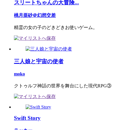
スリートちゃんの大冒険...
桃月亜砂＠幻想交差
精霊の女の子のどきどきお使いゲーム。
三人娘と宇宙の使者
moko
クトゥルフ神話の世界を舞台にした現代RPG③
Swift Story