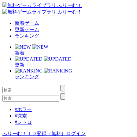
新着ゲーム
更新ゲーム
ランキング
新着
更新
ランキング
#ホラー
#探索
#レトロ
ふりーむ！ＩＤ登録（無料）
ログイン