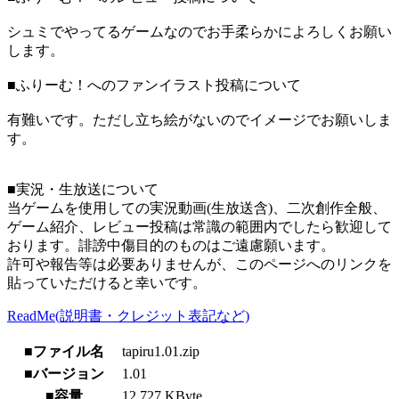
シュミでやってるゲームなのでお手柔らかによろしくお願い
します。
■ふりーむ！へのファンイラスト投稿について
有難いです。ただし立ち絵がないのでイメージでお願いしま
す。
■実況・生放送について
当ゲームを使用しての実況動画(生放送含)、二次創作全般、
ゲーム紹介、レビュー投稿は常識の範囲内でしたら歓迎して
おります。誹謗中傷目的のものはご遠慮願います。
許可や報告等は必要ありませんが、このページへのリンクを
貼っていただけると幸いです。
ReadMe(説明書・クレジット表記など)
■ファイル名
tapiru1.01.zip
■バージョン
1.01
■容量
12,727 KByte