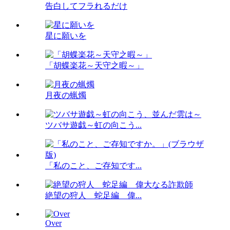
告白してフラれるだけ
星に願いを
「胡蝶楽花～天守之暇～」
月夜の蝋燭
ツバサ遊戯～虹の向こう...
「私のこと、ご存知です...
絶望の狩人 蛇足編 偉...
Over