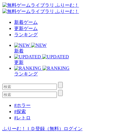
新着ゲーム
更新ゲーム
ランキング
新着
更新
ランキング
#ホラー
#探索
#レトロ
ふりーむ！ＩＤ登録（無料）
ログイン