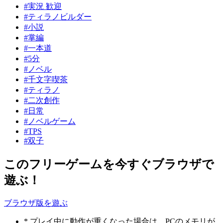
#実況 歓迎
#ティラノビルダー
#小説
#掌編
#一本道
#5分
#ノベル
#千文字喫茶
#ティラノ
#二次創作
#日常
#ノベルゲーム
#TPS
#双子
このフリーゲームを今すぐブラウザで
遊ぶ！
ブラウザ版を遊ぶ
* プレイ中に動作が重くなった場合は、PCのメモリが