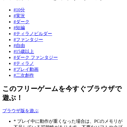
#10分
#実況
#ダーク
#短編
#ティラノビルダー
#ファンタジー
#自由
#15歳以上
#ダーク ファンタジー
#ティラノ
#プレイ動画
#二次創作
このフリーゲームを今すぐブラウザで
遊ぶ！
ブラウザ版を遊ぶ
* プレイ中に動作が重くなった場合は、PCのメモリが