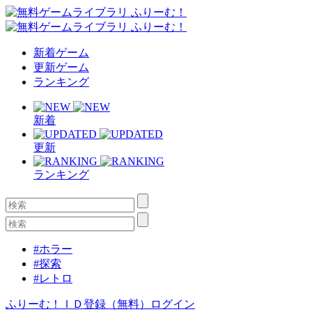
新着ゲーム
更新ゲーム
ランキング
新着
更新
ランキング
#ホラー
#探索
#レトロ
ふりーむ！ＩＤ登録（無料）
ログイン