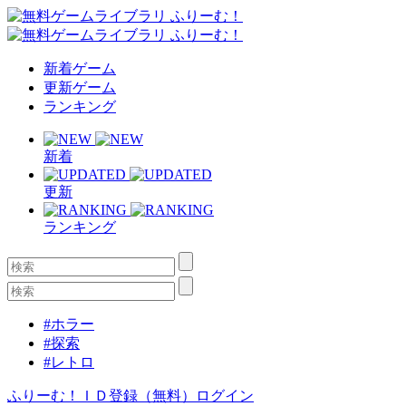
新着ゲーム
更新ゲーム
ランキング
新着
更新
ランキング
#ホラー
#探索
#レトロ
ふりーむ！ＩＤ登録（無料）
ログイン