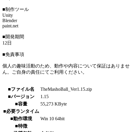
■制作ツール
Unity
Blender
paint.net
■開発期間
12日
■免責事項
個人の趣味活動のため、動作や内容について保証はありませ
ん。ご自身の責任にてご利用ください。
■ファイル名
TheMashoBall_Ver1.15.zip
■バージョン
1.15
■容量
55,273 KByte
■必要ランタイム
■動作環境
Win 10 64bit
■特徴