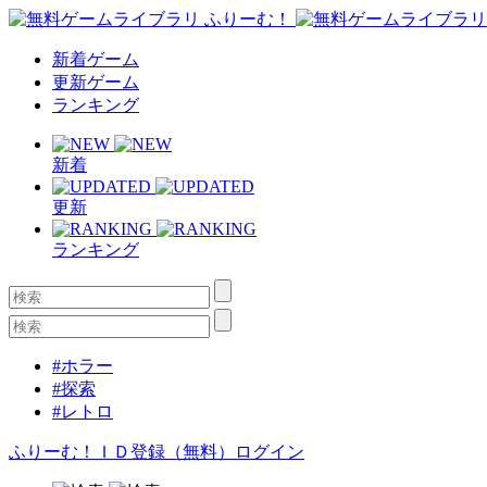
新着ゲーム
更新ゲーム
ランキング
新着
更新
ランキング
#ホラー
#探索
#レトロ
ふりーむ！ＩＤ登録（無料）
ログイン