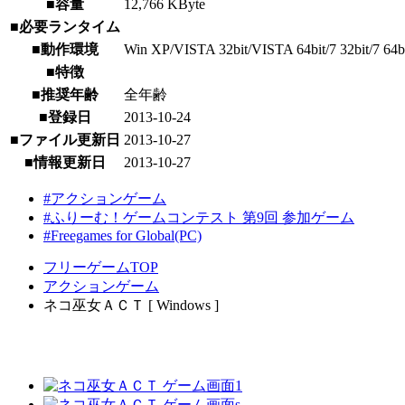
■容量
12,766 KByte
■必要ランタイム
■動作環境
Win XP/VISTA 32bit/VISTA 64bit/7 32bit/7 64bit
■特徴
■推奨年齢
全年齢
■登録日
2013-10-24
■ファイル更新日
2013-10-27
■情報更新日
2013-10-27
#アクションゲーム
#ふりーむ！ゲームコンテスト 第9回 参加ゲーム
#Freegames for Global(PC)
フリーゲームTOP
アクションゲーム
ネコ巫女ＡＣＴ [ Windows ]