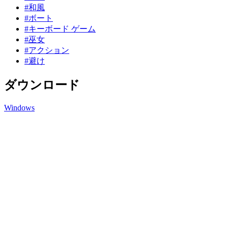
#和風
#ボート
#キーボード ゲーム
#巫女
#アクション
#避け
ダウンロード
Windows