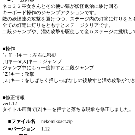
ネコミミ巫女さんとその使い猫が妖怪退治に駆け回る
キーボード操作のジャンプアクションです。
敵の妖怪達の攻撃を避けつつ、ステージ内の灯篭に灯りをと
全ての灯篭に灯りをともすとステージクリアです。
二段ジャンプや、溜め攻撃を駆使して全５ステージに挑戦し
■操作
[←][→]キー：左右に移動
[↑]キーor[X]キー：ジャンプ
ジャンプ中にもう一度押すと二段ジャンプ
[Ｚ]キー：攻撃
[Ｚ]キー：をしばらく押しっぱなしの後放すと溜め攻撃がで
■修正情報
ver1.12
タイトル画面で[Z]キーを押すと落ちる現象を修正しました。
■ファイル名
nekomikoact.zip
■バージョン
1.12