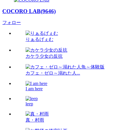
COCORO LAB(9646)
フォロー
りぁるげぇむ
カケラ少女の反抗
カフェ・ゼロ～溺れた人...
I am here
leep
真・村雨