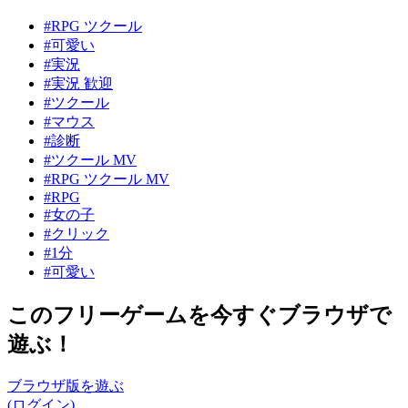
#RPG ツクール
#可愛い
#実況
#実況 歓迎
#ツクール
#マウス
#診断
#ツクール MV
#RPG ツクール MV
#RPG
#女の子
#クリック
#1分
#可愛い
このフリーゲームを今すぐブラウザで
遊ぶ！
ブラウザ版を遊ぶ
(ログイン)