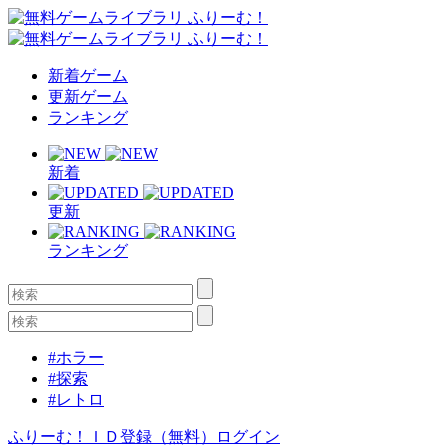
新着ゲーム
更新ゲーム
ランキング
新着
更新
ランキング
#ホラー
#探索
#レトロ
ふりーむ！ＩＤ登録（無料）
ログイン