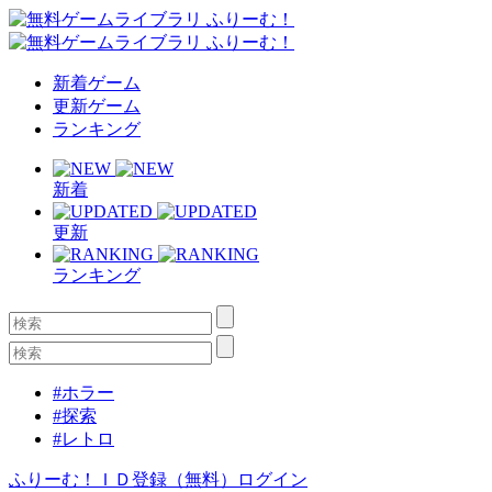
新着ゲーム
更新ゲーム
ランキング
新着
更新
ランキング
#ホラー
#探索
#レトロ
ふりーむ！ＩＤ登録（無料）
ログイン