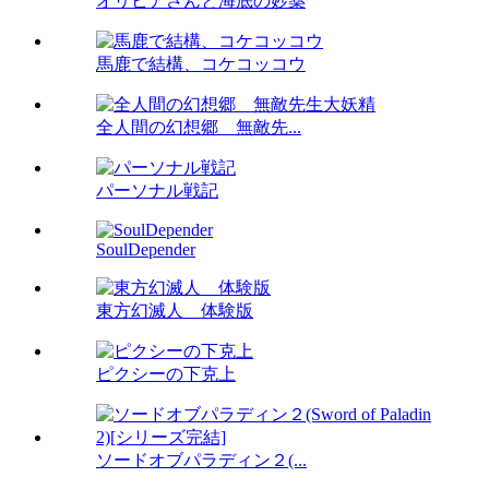
オリビアさんと海底の妙薬
馬鹿で結構、コケコッコウ
全人間の幻想郷 無敵先...
パーソナル戦記
SoulDepender
東方幻滅人 体験版
ピクシーの下克上
ソードオブパラディン２(...