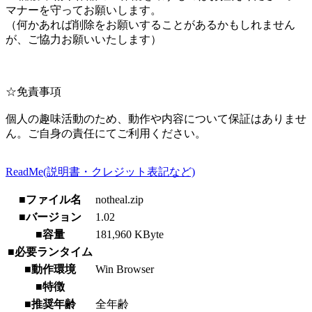
マナーを守ってお願いします。
（何かあれば削除をお願いすることがあるかもしれません
が、ご協力お願いいたします）
☆免責事項
個人の趣味活動のため、動作や内容について保証はありませ
ん。ご自身の責任にてご利用ください。
ReadMe(説明書・クレジット表記など)
■ファイル名
notheal.zip
■バージョン
1.02
■容量
181,960 KByte
■必要ランタイム
■動作環境
Win Browser
■特徴
■推奨年齢
全年齢