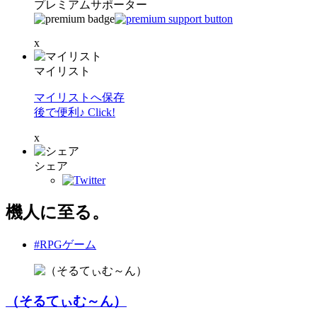
プレミアムサポーター
x
マイリスト
マイリストへ保存
後で便利♪ Click!
x
シェア
機人に至る。
#RPGゲーム
（そるてぃむ～ん）