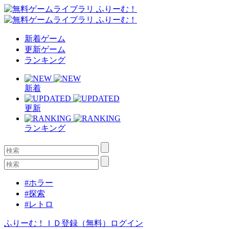
新着ゲーム
更新ゲーム
ランキング
新着
更新
ランキング
#ホラー
#探索
#レトロ
ふりーむ！ＩＤ登録（無料）
ログイン