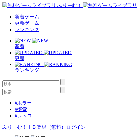
新着ゲーム
更新ゲーム
ランキング
新着
更新
ランキング
#ホラー
#探索
#レトロ
ふりーむ！ＩＤ登録（無料）
ログイン