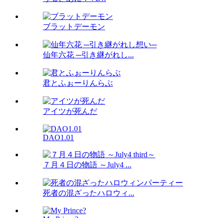
ブラットデーモン
仙年六花 ─引き継がれし...
君とふぉーりんらぶ
アイツが死んだ
DAO1.01
７月４日の物語 ～July4 ...
死者の混ざったハロウィ...