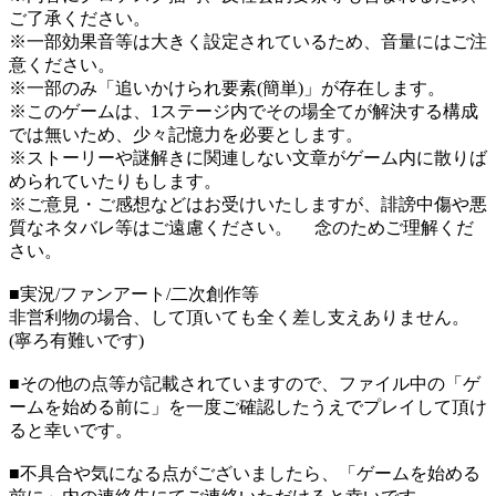
ご了承ください。
※一部効果音等は大きく設定されているため、音量にはご注
意ください。
※一部のみ「追いかけられ要素(簡単)」が存在します。
※このゲームは、1ステージ内でその場全てが解決する構成
では無いため、少々記憶力を必要とします。
※ストーリーや謎解きに関連しない文章がゲーム内に散りば
められていたりもします。
※ご意見・ご感想などはお受けいたしますが、誹謗中傷や悪
質なネタバレ等はご遠慮ください。 念のためご理解くだ
さい。
■実況/ファンアート/二次創作等
非営利物の場合、して頂いても全く差し支えありません。
(寧ろ有難いです)
■その他の点等が記載されていますので、ファイル中の「ゲ
ームを始める前に」を一度ご確認したうえでプレイして頂け
ると幸いです。
■不具合や気になる点がございましたら、「ゲームを始める