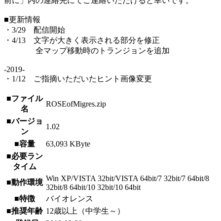
前に」内の連絡先にてご連絡いただけると幸いです。
■更新情報
・3/29 配信開始
・4/13 文字が大きく表示される部分を修正
全マップ移動時のトランジョンを追加
-2019-
・1/12 ご指摘いただいたヒント画像変更
■ファイル
ROSEofMigres.zip
名
■バージョ
1.02
ン
■容量
63,093 KByte
■必要ラン
タイム
Win XP/VISTA 32bit/VISTA 64bit/7 32bit/7 64bit/8
■動作環境
32bit/8 64bit/10 32bit/10 64bit
■特徴
バイオレンス
■推奨年齢
12歳以上（中学生～）