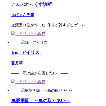
こんぷれっくす診断
あげまん先輩
血液型Ｏ型が作った..作りが雑すぎるゲーム
Iris - アイリス -
蒼月華
―― 私は誰かを愛したい ――
鳥愛学園 ～鳥の取りあい～