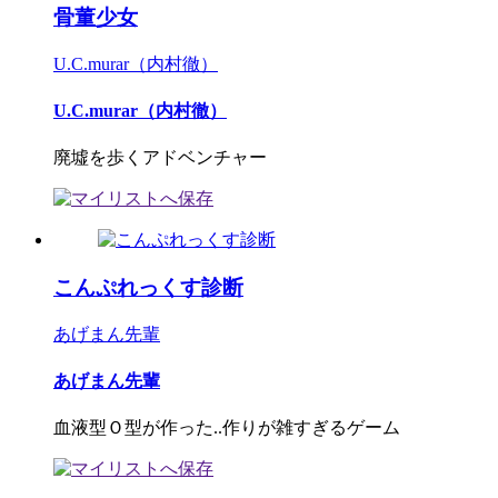
骨董少女
U.C.murar（内村徹）
U.C.murar（内村徹）
廃墟を歩くアドベンチャー
こんぷれっくす診断
あげまん先輩
あげまん先輩
血液型Ｏ型が作った..作りが雑すぎるゲーム