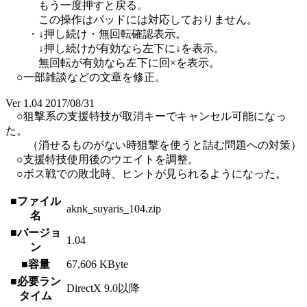
もう一度押すと戻る。
この操作はパッドには対応しておりません。
・↓押し続け・無回転確認表示。
↓押し続けが有効なら左下に↓を表示。
無回転が有効なら左下に回×を表示。
○一部雑談などの文章を修正。
Ver 1.04 2017/08/31
○狙撃系の支援特技が取消キーでキャンセル可能になっ
た。
（消せるものがない時狙撃を使うと詰む問題への対策）
○支援特技使用後のウエイトを調整。
○ボス戦での敗北時、ヒントが見られるようになった。
■ファイル
aknk_suyaris_104.zip
名
■バージョ
1.04
ン
■容量
67,606 KByte
■必要ラン
DirectX 9.0以降
タイム