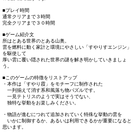
■プレイ時間
通常クリアまで３時間
完全クリアまで３０時間
■ゲーム紹介文
所はとある世界のとある山奥。
雲を燃料に動く家計と環境にやさしい「すやりすエンジン」
を駆使して
厚い雲に覆い隠された世界の謎を解き明かしていきましょ
う。
■このゲームの特徴をリストアップ
・本作は「すやり霞」をモチーフに制作された
一列揃えて消す系和風落ち物パズルです。
一見テトリスのようで実はそうでない、
独特な挙動をお楽しみください。
・物語が進むにつれて追加されていく特殊な挙動の雲を
いかに制御するか、あるいは利用できるかが重要になると
思います。