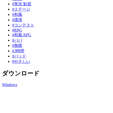
#実況 歓迎
#ステージ
#和風
#環境
#コンテスト
#RPG
#和風 RPG
#パパ
#無限
#3時間
#パッド
#やさしい
ダウンロード
Windows