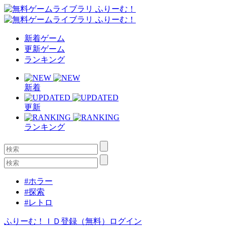
新着ゲーム
更新ゲーム
ランキング
新着
更新
ランキング
#ホラー
#探索
#レトロ
ふりーむ！ＩＤ登録（無料）
ログイン