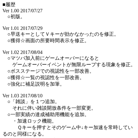
■履歴
Ver 1.00 2017/07/27
○初版。
Ver 1.01 2017/07/29
○早送キーとしてＶキーが効かなかったのを修正。
○獲得☆画面の所要時間表示を修正。
Ver 1.02 2017/08/04
○マツバ加入前にゲームオーバーになると
ゲームオーバーイベントが無限ループする現象を修正。
○ボスステージでの視認性を一部改善。
○獲得☆一覧の視認性を一部改善。
○強化に補足説明を加筆。
Ver 1.03 2017/08/10
○「雑談」を１つ追加。
それに伴い雑談開放条件を一部変更。
○一部実績の達成補助用機能を追加。
・加速ロック機能。
Ｑキーを押すとそのゲーム中↓キー加速を常時してい
るのと同様になる。