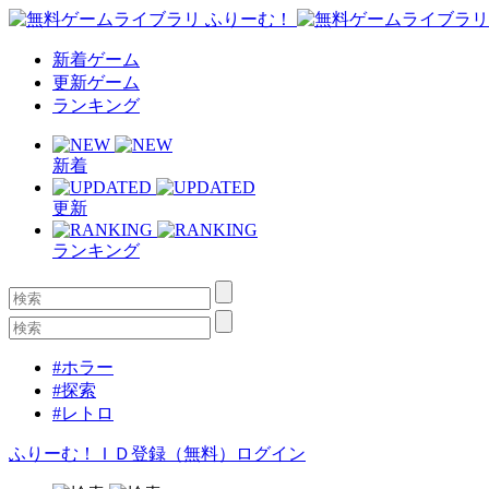
新着ゲーム
更新ゲーム
ランキング
新着
更新
ランキング
#ホラー
#探索
#レトロ
ふりーむ！ＩＤ登録（無料）
ログイン