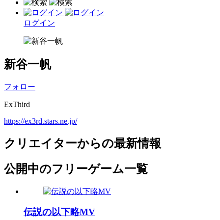
ログイン
新谷一帆
フォロー
ExThird
https://ex3rd.stars.ne.jp/
クリエイターからの最新情報
公開中のフリーゲーム一覧
伝説の以下略MV