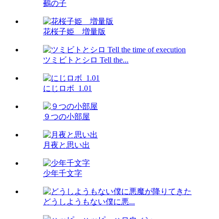
鵺の子
花桜子姫 増量版
ツミビトとシロ Tell the...
にじロボ_1.01
９つの小部屋
月夜と思い出
少年千文字
どうしようもない僕に悪...