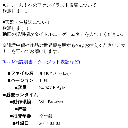
■ふりーむ！へのファンイラスト投稿について
歓迎します。
■実況・生放送について
歓迎します！
動画の説明欄かタイトルに「ゲーム名」を入れてください。
※誹謗中傷や作品の世界観を壊すものはお控えください。マ
ナーを守ってお願いします。
ReadMe(説明書・クレジット表記など)
■ファイル名
JIKKYO1.03.zip
■バージョン
1.03
■容量
24,547 KByte
■必要ランタイム
■動作環境
Win Browser
■特徴
■推奨年齢
全年齢
■登録日
2017-03-03