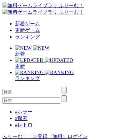
新着ゲーム
更新ゲーム
ランキング
新着
更新
ランキング
#ホラー
#探索
#レトロ
ふりーむ！ＩＤ登録（無料）
ログイン