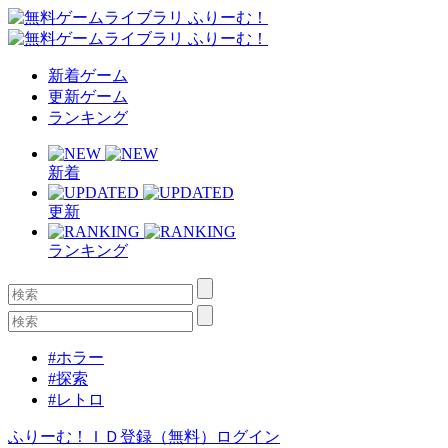
新着ゲーム
更新ゲーム
ランキング
新着
更新
ランキング
#ホラー
#探索
#レトロ
ふりーむ！ＩＤ登録（無料）
ログイン