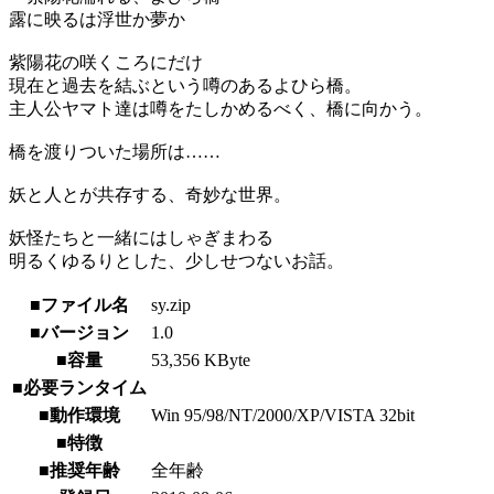
露に映るは浮世か夢か
紫陽花の咲くころにだけ
現在と過去を結ぶという噂のあるよひら橋。
主人公ヤマト達は噂をたしかめるべく、橋に向かう。
橋を渡りついた場所は……
妖と人とが共存する、奇妙な世界。
妖怪たちと一緒にはしゃぎまわる
明るくゆるりとした、少しせつないお話。
■ファイル名
sy.zip
■バージョン
1.0
■容量
53,356 KByte
■必要ランタイム
■動作環境
Win 95/98/NT/2000/XP/VISTA 32bit
■特徴
■推奨年齢
全年齢