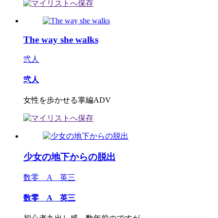
The way she walks
弐人
弐人
女性を歩かせる掌編ADV
少女の地下からの脱出
数零 A 英三
数零 A 英三