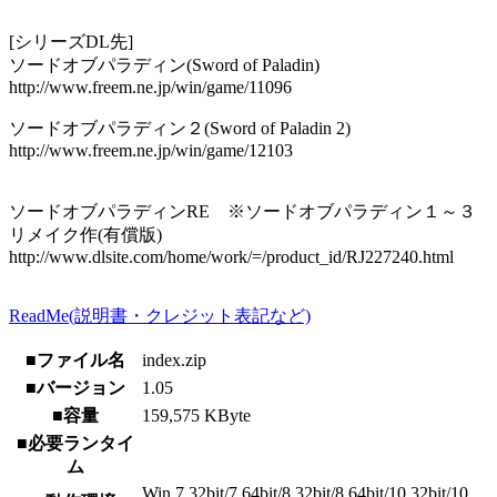
[シリーズDL先]
ソードオブパラディン(Sword of Paladin)
http://www.freem.ne.jp/win/game/11096
ソードオブパラディン２(Sword of Paladin 2)
http://www.freem.ne.jp/win/game/12103
ソードオブパラディンRE ※ソードオブパラディン１～３
リメイク作(有償版)
http://www.dlsite.com/home/work/=/product_id/RJ227240.html
ReadMe(説明書・クレジット表記など)
■ファイル名
index.zip
■バージョン
1.05
■容量
159,575 KByte
■必要ランタイ
ム
Win 7 32bit/7 64bit/8 32bit/8 64bit/10 32bit/10