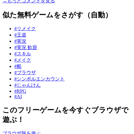
→もっとコメントを見る
似た無料ゲームをさがす（自動）
#リメイク
#王道
#実況
#実況 歓迎
#スキル
#メイク
#船
#ブラウザ
#シンボルエンカウント
#じゃんけん
#RPG
#AI
このフリーゲームを今すぐブラウザで
遊ぶ！
ブラウザ版を遊ぶ