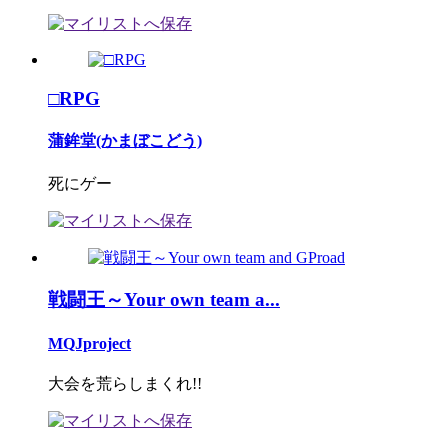
□RPG
蒲鉾堂(かまぼこどう)
死にゲー
戦闘王～Your own team a...
MQJproject
大会を荒らしまくれ!!