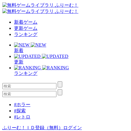
新着ゲーム
更新ゲーム
ランキング
新着
更新
ランキング
#ホラー
#探索
#レトロ
ふりーむ！ＩＤ登録（無料）
ログイン