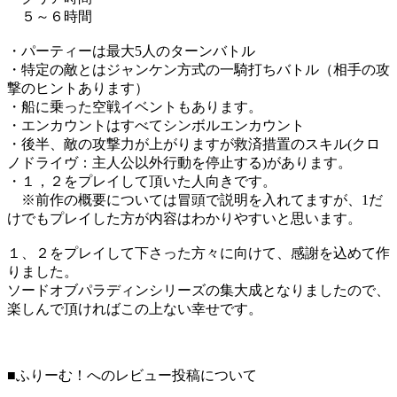
５～６時間
・パーティーは最大5人のターンバトル
・特定の敵とはジャンケン方式の一騎打ちバトル（相手の攻
撃のヒントあります）
・船に乗った空戦イベントもあります。
・エンカウントはすべてシンボルエンカウント
・後半、敵の攻撃力が上がりますが救済措置のスキル(クロ
ノドライヴ：主人公以外行動を停止する)があります。
・１，２をプレイして頂いた人向きです。
※前作の概要については冒頭で説明を入れてますが、1だ
けでもプレイした方が内容はわかりやすいと思います。
１、２をプレイして下さった方々に向けて、感謝を込めて作
りました。
ソードオブパラディンシリーズの集大成となりましたので、
楽しんで頂ければこの上ない幸せです。
■ふりーむ！へのレビュー投稿について