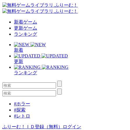
新着ゲーム
更新ゲーム
ランキング
新着
更新
ランキング
#ホラー
#探索
#レトロ
ふりーむ！ＩＤ登録（無料）
ログイン