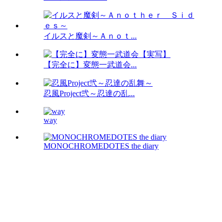
イルスと魔剣～Ａｎｏｔ...
【完全に】変態一武道会...
忍風Project弐～忍達の乱...
way
MONOCHROMEDOTES the diary