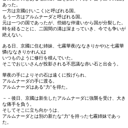
あった。
一方は京國(けいこく)と呼ばれる国。
もう一方はアルムナーダと呼ばれる国。
元は一つの国であったが、些細な仲違いから国が分裂した。
時を経るごとに、二国間の溝は深まっていき、今でも争いが
絶えない。
ある日、京國に住む姉妹、七霧華夜(ななきりかや)と七霧華
憐(ななきりかれん)は
いつものように修行を積んでいた。
そこでおじいさんが投影される不思議な赤い石と出会う。
華夜の手によりその石は遠くに投げられ、
アルムナーダの手に渡る。
アルムナーダはある"力"を得た。
－－後日、京國は新生したアルムナーダに強襲を受け、大き
な痛手を負う。
そしてそこに立ち向かうは、
アルムナーダとは別の新たな"力"を持った七霧姉妹であっ
た。