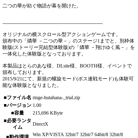
二つの華が紡ぐ物語が幕を開けた。
-----------------------------------------------------------------
オリジナルの横スクロール型アクションゲームです。
頒布中の「燐華 －二つの華－」のステージ1までと、別枠体
験版(ストーリー完結型体験版)の「燐華 －翔けゆく風－」を
一体化した体験版となっております。
本製品はとらのあな様、DLsite様、BOOTH様、イベントで
頒布しております。
2015/9/21にて、新規の螺旋モード(ボス連戦モード)も体験可
能な体験版となりました。
■ファイル名
ringe-hutahana-_trial.zip
■バージョン
1.00
■容量
215,696 KByte
■必要ランタ
DirectX
イム
Win XP/VISTA 32bit/7 32bit/7 64bit/8 32bit/8
■動作環境