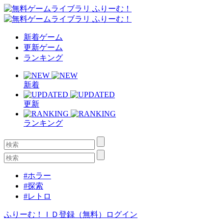
新着ゲーム
更新ゲーム
ランキング
新着
更新
ランキング
#ホラー
#探索
#レトロ
ふりーむ！ＩＤ登録（無料）
ログイン