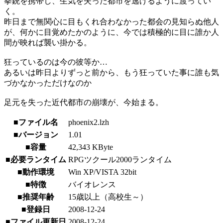
拳銃を携帯し、生気を失った都市を逃げるように渡ってい
く。
昨日まで無関心に目もくれ合わなかった都会の見知らぬ他人
が、何かに目覚めたかのように、今では積極的に目に誰か人
間が映れば襲い掛かる。
狂っているのは今の彼等か…
あるいは昨日よりずっと前から、もう狂っていた事に誰も気
づかなかっただけなのか
足元を失った近代都市の崩壊が、今始まる。
■ファイル名
phoenix2.lzh
■バージョン
1.01
■容量
42,343 KByte
■必要ランタイム
RPGツクール2000ランタイム
■動作環境
Win XP/VISTA 32bit
■特徴
バイオレンス
■推奨年齢
15歳以上（高校生～）
■登録日
2008-12-24
■ファイル更新日
2008-12-24