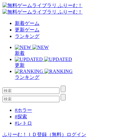
新着ゲーム
更新ゲーム
ランキング
新着
更新
ランキング
#ホラー
#探索
#レトロ
ふりーむ！ＩＤ登録（無料）
ログイン