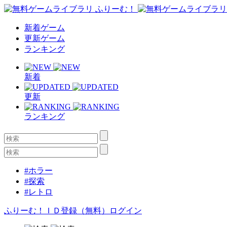
新着ゲーム
更新ゲーム
ランキング
新着
更新
ランキング
#ホラー
#探索
#レトロ
ふりーむ！ＩＤ登録（無料）
ログイン