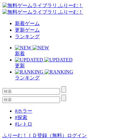
新着ゲーム
更新ゲーム
ランキング
新着
更新
ランキング
#ホラー
#探索
#レトロ
ふりーむ！ＩＤ登録（無料）
ログイン