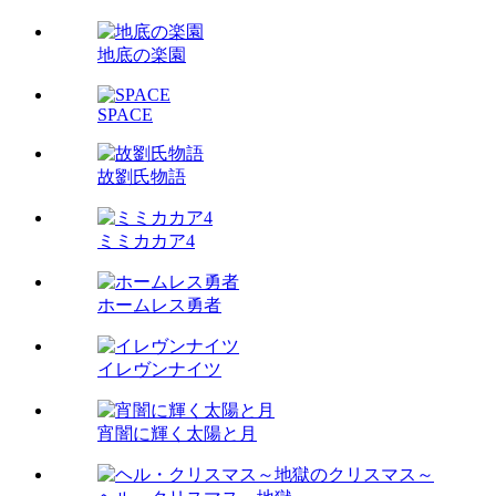
地底の楽園
SPACE
故劉氏物語
ミミカカア4
ホームレス勇者
イレヴンナイツ
宵闇に輝く太陽と月