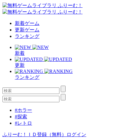
新着ゲーム
更新ゲーム
ランキング
新着
更新
ランキング
#ホラー
#探索
#レトロ
ふりーむ！ＩＤ登録（無料）
ログイン