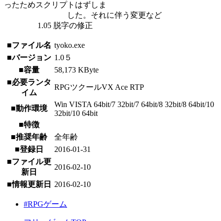
ったためスクリプトはずしま
した。それに伴う変更など
1.05 脱字の修正
■ファイル名
tyoko.exe
■バージョン
1.0５
■容量
58,173 KByte
■必要ランタ
RPGツクールVX Ace RTP
イム
Win VISTA 64bit/7 32bit/7 64bit/8 32bit/8 64bit/10
■動作環境
32bit/10 64bit
■特徴
■推奨年齢
全年齢
■登録日
2016-01-31
■ファイル更
2016-02-10
新日
■情報更新日
2016-02-10
#RPGゲーム