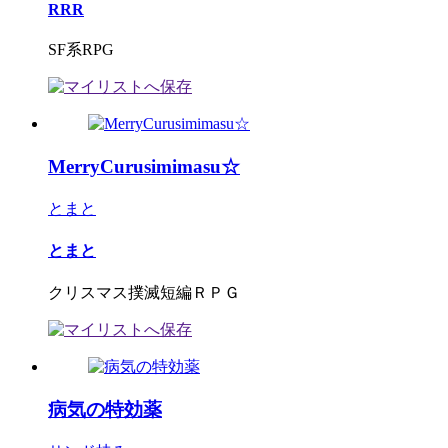
RRR
SF系RPG
MerryCurusimimasu☆
とまと
とまと
クリスマス撲滅短編ＲＰＧ
病気の特効薬