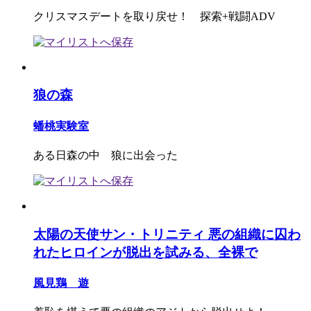
クリスマスデートを取り戻せ！ 探索+戦闘ADV
狼の森
蟠桃実験室
ある日森の中 狼に出会った
太陽の天使サン・トリニティ 悪の組織に囚わ
れたヒロインが脱出を試みる、全裸で
風見鶏 遊