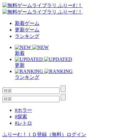
新着ゲーム
更新ゲーム
ランキング
新着
更新
ランキング
#ホラー
#探索
#レトロ
ふりーむ！ＩＤ登録（無料）
ログイン