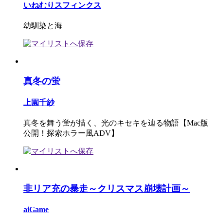
いねむりスフィンクス
幼馴染と海
真冬の蛍
上園千紗
真冬を舞う蛍が描く、光のキセキを辿る物語【Mac版
公開！探索ホラー風ADV】
非リア充の暴走～クリスマス崩壊計画～
aiGame