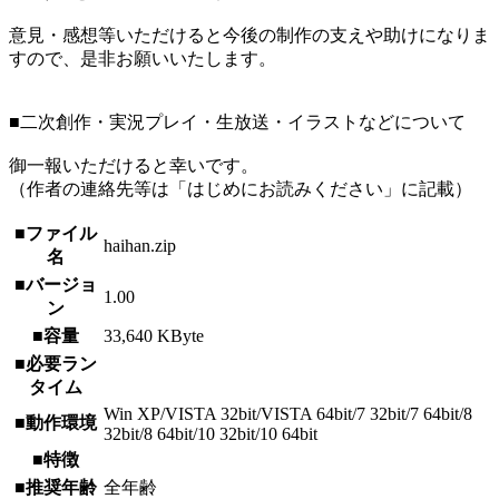
意見・感想等いただけると今後の制作の支えや助けになりま
すので、是非お願いいたします。
■二次創作・実況プレイ・生放送・イラストなどについて
御一報いただけると幸いです。
（作者の連絡先等は「はじめにお読みください」に記載）
■ファイル
haihan.zip
名
■バージョ
1.00
ン
■容量
33,640 KByte
■必要ラン
タイム
Win XP/VISTA 32bit/VISTA 64bit/7 32bit/7 64bit/8
■動作環境
32bit/8 64bit/10 32bit/10 64bit
■特徴
■推奨年齢
全年齢