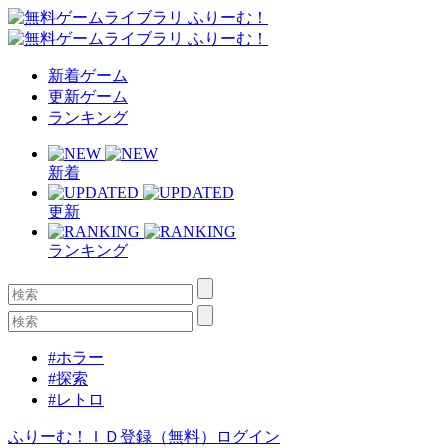
新着ゲーム
更新ゲーム
ランキング
新着
更新
ランキング
#ホラー
#探索
#レトロ
ふりーむ！ＩＤ登録（無料）
ログイン