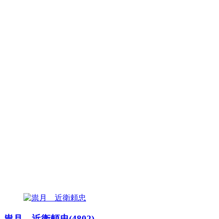
祟月 近衛頼忠(4802)