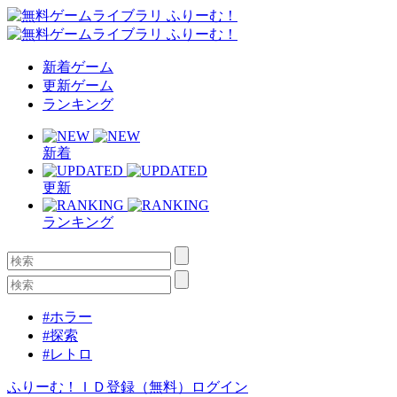
新着ゲーム
更新ゲーム
ランキング
新着
更新
ランキング
#ホラー
#探索
#レトロ
ふりーむ！ＩＤ登録（無料）
ログイン