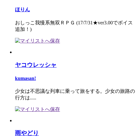
ほりん
おしっこ我慢系無双ＲＰＧ (17/7/31★ver3.00でボイス
追加！)
ヤコウレッシャ
kumasan!
少女は不思議な列車に乗って旅をする。少女の旅路の
行方は.....
雨やどり