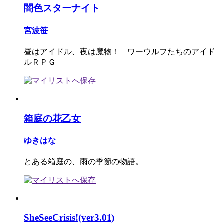
闇色スターナイト
宮波笹
昼はアイドル、夜は魔物！ ワーウルフたちのアイド
ルＲＰＧ
箱庭の花乙女
ゆきはな
とある箱庭の、雨の季節の物語。
SheSeeCrisis!(ver3.01)