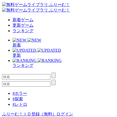
新着ゲーム
更新ゲーム
ランキング
新着
更新
ランキング
#ホラー
#探索
#レトロ
ふりーむ！ＩＤ登録（無料）
ログイン