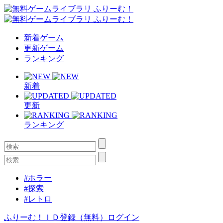
新着ゲーム
更新ゲーム
ランキング
新着
更新
ランキング
#ホラー
#探索
#レトロ
ふりーむ！ＩＤ登録（無料）
ログイン