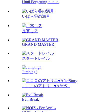
Until Forgetting・・・
いばら谷の満月
足寒し２
GRAND MASTER
スタートレイル
Jumping!
ココロのアトリエ♥AfterS...
Evil Break