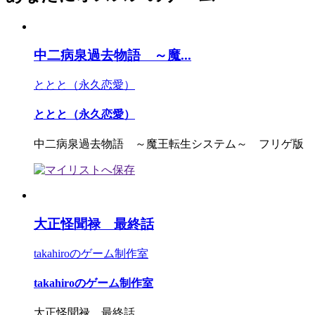
中二病泉過去物語 ～魔...
ととと（永久恋愛）
ととと（永久恋愛）
中二病泉過去物語 ～魔王転生システム～ フリゲ版
大正怪聞禄 最終話
takahiroのゲーム制作室
takahiroのゲーム制作室
大正怪聞禄 最終話