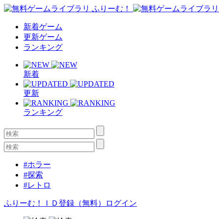
新着ゲーム
更新ゲーム
ランキング
新着
更新
ランキング
#ホラー
#探索
#レトロ
ふりーむ！ＩＤ登録（無料）
ログイン