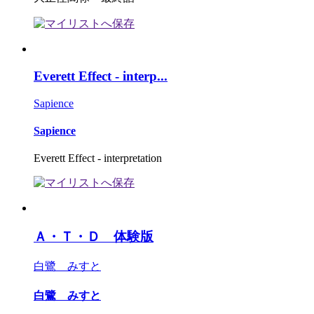
Everett Effect - interp...
Sapience
Sapience
Everett Effect - interpretation
Ａ・Ｔ・Ｄ 体験版
白鷺 みすと
白鷺 みすと