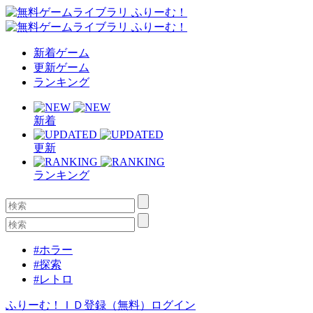
新着ゲーム
更新ゲーム
ランキング
新着
更新
ランキング
#ホラー
#探索
#レトロ
ふりーむ！ＩＤ登録（無料）
ログイン