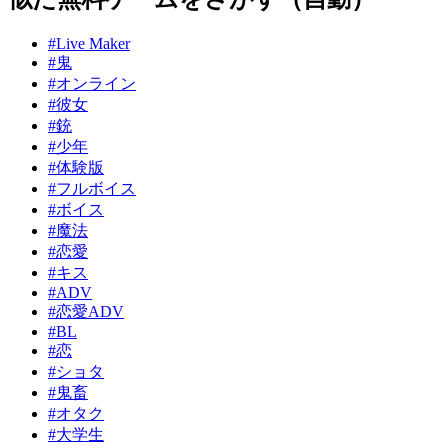
#Live Maker
#鬼
#オンライン
#彼女
#銃
#少年
#体験版
#フルボイス
#ボイス
#魔法
#恋愛
#キス
#ADV
#恋愛ADV
#BL
#恋
#ショタ
#鬼畜
#オタク
#大学生