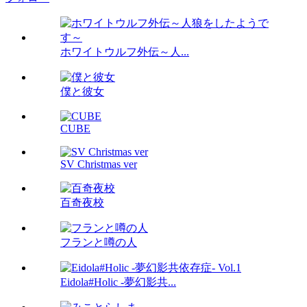
ホワイトウルフ外伝～人...
僕と彼女
CUBE
SV Christmas ver
百奇夜校
フランと噂の人
Eidola#Holic -夢幻影共...