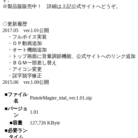
※製品版販売中！ 詳細は上記公式サイトへどうぞ。
◇更新履歴
2017.05 ver.1.01公開
・フルボイス実装
・ＯＰ動画追加
・オート機能追加
・トップ画面に音量調節機能、公式サイトへのリンク追加
・ＢＧＭ一部差し替え
・アイコン変更
・誤字脱字修正
2015.06 ver.1.00公開
■ファイル
PistoleMagier_trial_ver.1.01.zip
名
■バージョ
1.01
ン
■容量
127,726 KByte
■必要ラン
タイム