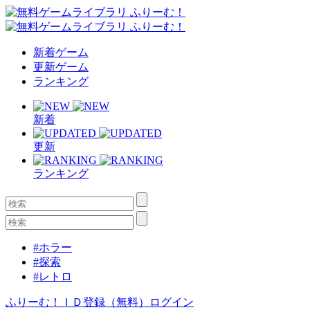
新着ゲーム
更新ゲーム
ランキング
新着
更新
ランキング
#ホラー
#探索
#レトロ
ふりーむ！ＩＤ登録（無料）
ログイン