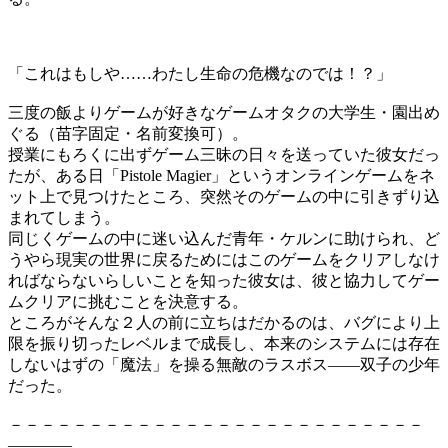
「これはもしや……わたし生命の危機なのでは！？」
三度の飯よりゲームが好きなゲームオタクの大学生・園出め
ぐる（苗字固定・名前変換可）。
授業にもろくに出ずゲーム三昧の日々を送っていた彼女だっ
たが、ある日「Pistole Magier」というオンラインゲームをネ
ット上で見つけたところ、突然そのゲームの中に引きずり込
まれてしまう。
同じくゲームの中に迷い込んだ青年・ケルンに助けられ、ど
うやら現実の世界に戻るためにはこのゲームをクリアしなけ
ればならないらしいことを知った彼女は、彼と協力してゲー
ムクリアに挑むことを決意する。
ところがそんな２人の前に立ちはだかるのは、バグにより上
限を振り切ったレベルまで成長し、本来のシステムには存在
しないはずの「魔法」を操る無敵のラスボス――双子の少年
だった。
－－－－－－－－－－－－－－－－－－－－－－－－－－
――――