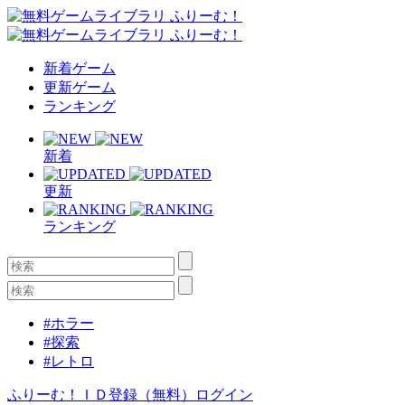
新着ゲーム
更新ゲーム
ランキング
新着
更新
ランキング
#ホラー
#探索
#レトロ
ふりーむ！ＩＤ登録（無料）
ログイン