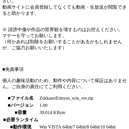
さい。
動画サイトに会員登録してなくても動画・生放送が閲覧でき
ると助かります。
※ 誹謗中傷や作品の世界観を壊すものはお控えください。
マナーを守ってお願いします。
（何かあれば削除をお願いすることがあるかもしれません
が、ご協力お願いいたします）
■免責事項
個人の趣味活動のため、動作や内容について保証はありませ
ん。ご自身の責任にてご利用ください。
■ファイル名
ZekkanoErinyus_win_ver.zip
■バージョン
1.00
■容量
39,014 KByte
■必要ランタイム
■動作環境
Win VISTA 64bit/7 64bit/8 64bit/10 64bit