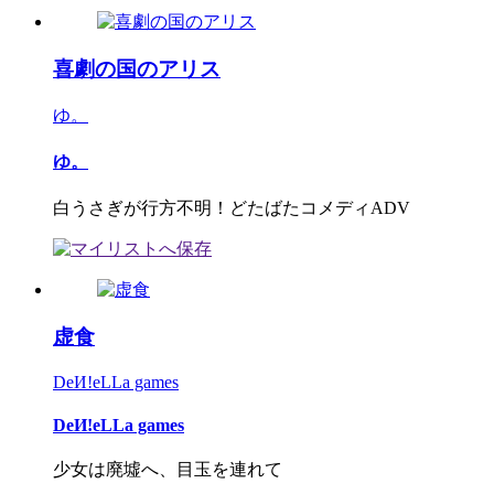
喜劇の国のアリス
ゆ。
ゆ。
白うさぎが行方不明！どたばたコメディADV
虚食
DeИ!eLLa games
DeИ!eLLa games
少女は廃墟へ、目玉を連れて