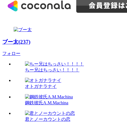
ブー太(237)
フォロー
ちー兄はちっさい！！！！
オトガナラナイ
鋼鉄彼氏A.M.Machina
君とノーカウントの恋