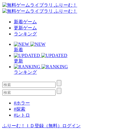
新着ゲーム
更新ゲーム
ランキング
新着
更新
ランキング
#ホラー
#探索
#レトロ
ふりーむ！ＩＤ登録（無料）
ログイン