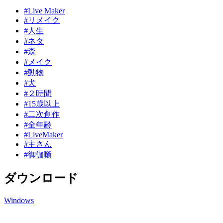
#Live Maker
#リメイク
#人生
#ネタ
#森
#メイク
#動物
#犬
#２時間
#15歳以上
#二次創作
#全年齢
#LiveMaker
#主さん
#御伽噺
ダウンロード
Windows