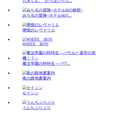
八木くん. おっぱい☆エ...
みちるの冒険~ホテルHの...
廃憶のレヴァリエ
WHITE BOY
魔法学園の特待生～パウ...
夜の路地裏案内
セイシン
うんちぶりぶり