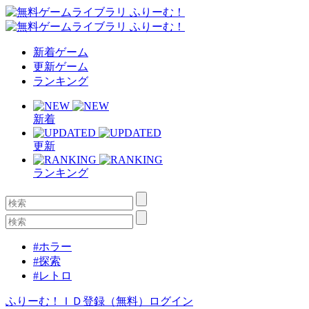
新着ゲーム
更新ゲーム
ランキング
新着
更新
ランキング
#ホラー
#探索
#レトロ
ふりーむ！ＩＤ登録（無料）
ログイン