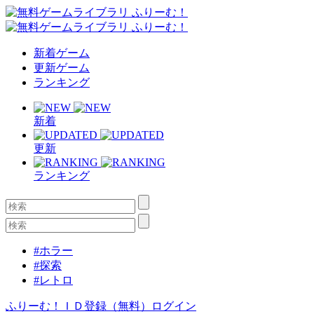
新着ゲーム
更新ゲーム
ランキング
新着
更新
ランキング
#ホラー
#探索
#レトロ
ふりーむ！ＩＤ登録（無料）
ログイン