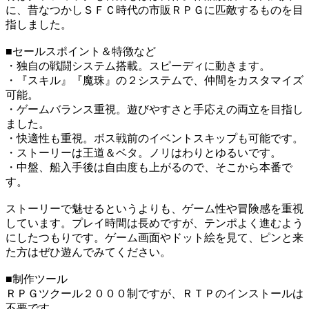
に、昔なつかしＳＦＣ時代の市販ＲＰＧに匹敵するものを目
指しました。
■セールスポイント＆特徴など
・独自の戦闘システム搭載。スピーディに動きます。
・『スキル』『魔珠』の２システムで、仲間をカスタマイズ
可能。
・ゲームバランス重視。遊びやすさと手応えの両立を目指し
ました。
・快適性も重視。ボス戦前のイベントスキップも可能です。
・ストーリーは王道＆ベタ。ノリはわりとゆるいです。
・中盤、船入手後は自由度も上がるので、そこから本番で
す。
ストーリーで魅せるというよりも、ゲーム性や冒険感を重視
しています。プレイ時間は長めですが、テンポよく進むよう
にしたつもりです。ゲーム画面やドット絵を見て、ピンと来
た方はぜひ遊んでみてください。
■制作ツール
ＲＰＧツクール２０００制ですが、ＲＴＰのインストールは
不要です。