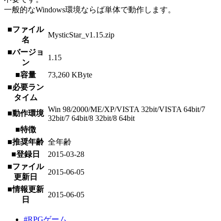
一般的なWindows環境ならば単体で動作します。
■ファイル
MysticStar_v1.15.zip
名
■バージョ
1.15
ン
■容量
73,260 KByte
■必要ラン
タイム
Win 98/2000/ME/XP/VISTA 32bit/VISTA 64bit/7
■動作環境
32bit/7 64bit/8 32bit/8 64bit
■特徴
■推奨年齢
全年齢
■登録日
2015-03-28
■ファイル
2015-06-05
更新日
■情報更新
2015-06-05
日
#RPGゲーム