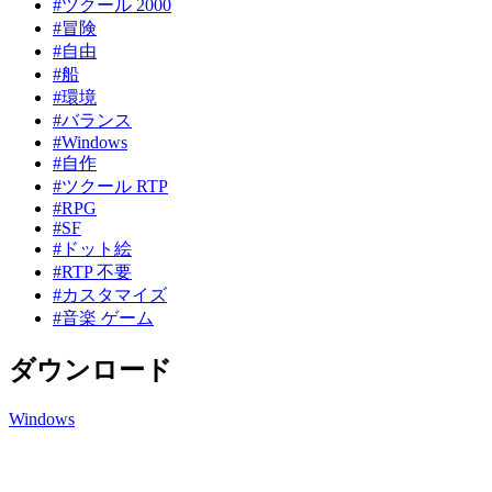
#ツクール 2000
#冒険
#自由
#船
#環境
#バランス
#Windows
#自作
#ツクール RTP
#RPG
#SF
#ドット絵
#RTP 不要
#カスタマイズ
#音楽 ゲーム
ダウンロード
Windows