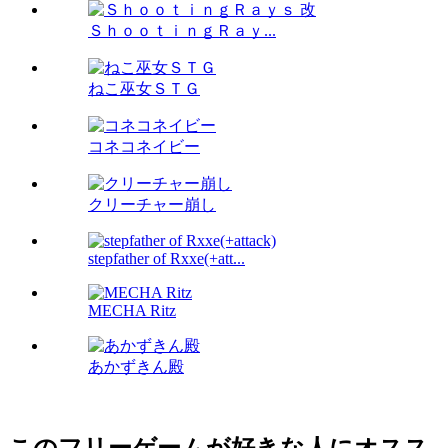
ＳｈｏｏｔｉｎｇＲａｙ...
ねこ巫女ＳＴＧ
コネコネイビー
クリーチャー崩し
stepfather of Rxxe(+att...
MECHA Ritz
あかずきん殿