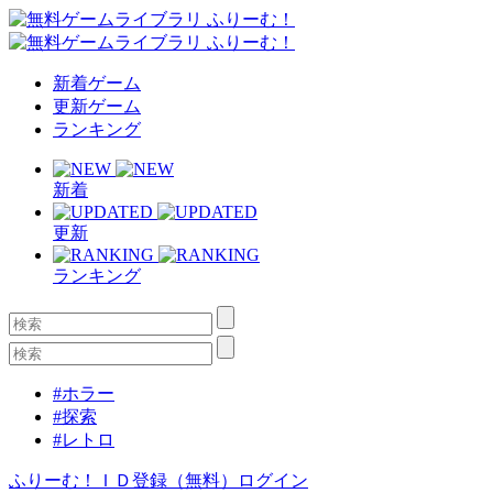
新着ゲーム
更新ゲーム
ランキング
新着
更新
ランキング
#ホラー
#探索
#レトロ
ふりーむ！ＩＤ登録（無料）
ログイン