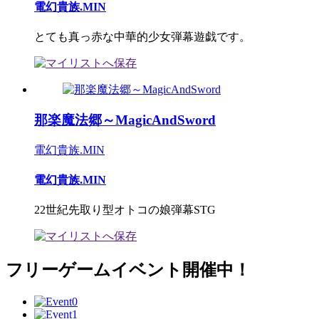
電幻貴族.MIN
とても真っ赤な中華的少女弾幕遊戯です。
那楽魔法郷～MagicAndSword
電幻貴族.MIN
電幻貴族.MIN
22世紀先取り型オトコの娘弾幕STG
フリーゲームイベント開催中！