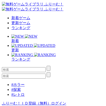
新着ゲーム
更新ゲーム
ランキング
新着
更新
ランキング
#ホラー
#探索
#レトロ
ふりーむ！ＩＤ登録（無料）
ログイン