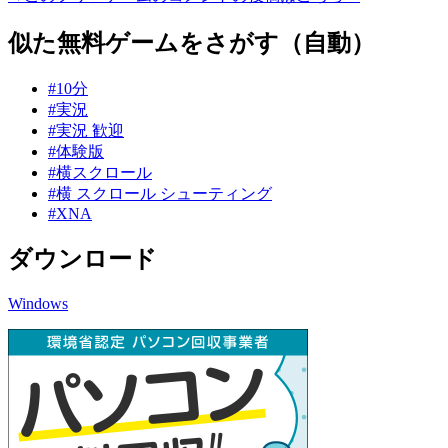
似た無料ゲームをさがす（自動）
#10分
#実況
#実況 歓迎
#体験版
#横スクロール
#横 スクロール シューティング
#XNA
ダウンロード
Windows