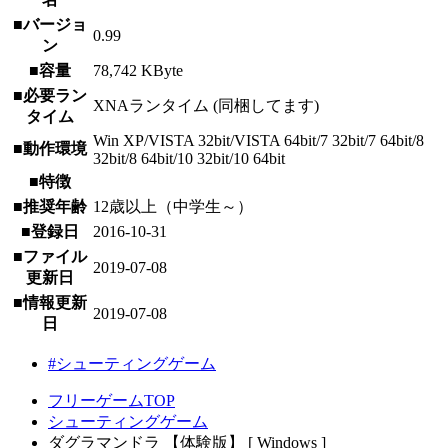
■バージョ
0.99
ン
■容量
78,742 KByte
■必要ラン
XNAランタイム (同梱してます)
タイム
Win XP/VISTA 32bit/VISTA 64bit/7 32bit/7 64bit/8
■動作環境
32bit/8 64bit/10 32bit/10 64bit
■特徴
■推奨年齢
12歳以上（中学生～）
■登録日
2016-10-31
■ファイル
2019-07-08
更新日
■情報更新
2019-07-08
日
#シューティングゲーム
フリーゲームTOP
シューティングゲーム
ダグラマンドラ 【体験版】 [ Windows ]