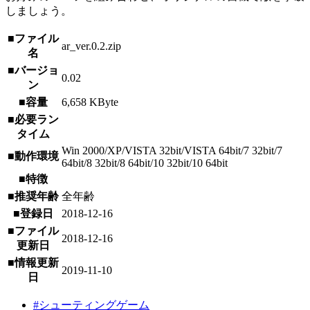
しましょう。
■ファイル
ar_ver.0.2.zip
名
■バージョ
0.02
ン
■容量
6,658 KByte
■必要ラン
タイム
Win 2000/XP/VISTA 32bit/VISTA 64bit/7 32bit/7
■動作環境
64bit/8 32bit/8 64bit/10 32bit/10 64bit
■特徴
■推奨年齢
全年齢
■登録日
2018-12-16
■ファイル
2018-12-16
更新日
■情報更新
2019-11-10
日
#シューティングゲーム