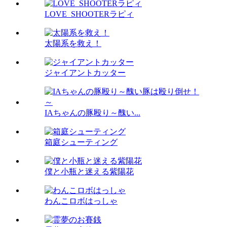
LOVE_SHOOTERラピィ
太陽系を救え！
ジャイアントカッター
IAちゃんの豚殴り～醜い...
箱庭シューティング
僕と小瓶と迷える紫陽花
わんこロボはっしゃ