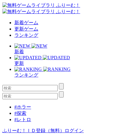
新着ゲーム
更新ゲーム
ランキング
新着
更新
ランキング
#ホラー
#探索
#レトロ
ふりーむ！ＩＤ登録（無料）
ログイン