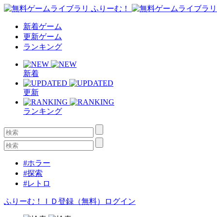
新着ゲーム
更新ゲーム
ランキング
新着
更新
ランキング
#ホラー
#探索
#レトロ
ふりーむ！ＩＤ登録（無料）
ログイン