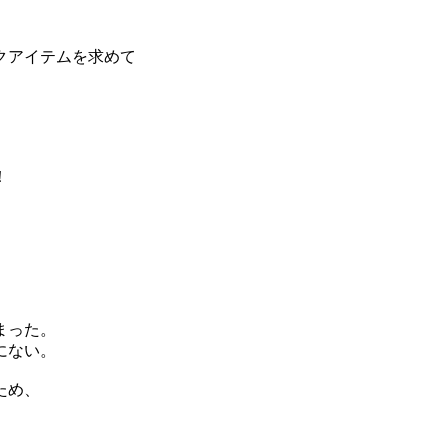
クアイテムを求めて
！
まった。
にない。
ため、