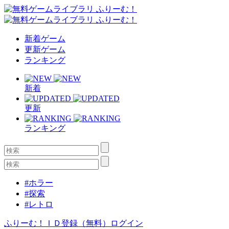
新着ゲーム
更新ゲーム
ランキング
新着
更新
ランキング
#ホラー
#探索
#レトロ
ふりーむ！ＩＤ登録（無料）
ログイン