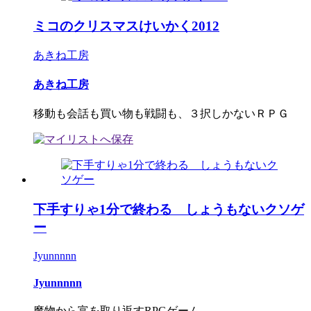
ミコのクリスマスけいかく2012
あきね工房
あきね工房
移動も会話も買い物も戦闘も、３択しかないＲＰＧ
下手すりゃ1分で終わる しょうもないクソゲ
ー
Jyunnnnn
Jyunnnnn
魔物から富を取り返すRPGゲーム