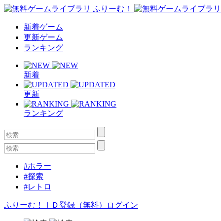
新着ゲーム
更新ゲーム
ランキング
新着
更新
ランキング
#ホラー
#探索
#レトロ
ふりーむ！ＩＤ登録（無料）
ログイン