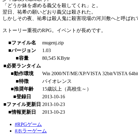
「どうか妹を虐める義父を殺してくれ」と。
翌日、祐希の願いどおり義父は殺された。
しかしその夜、祐希は殺人鬼に殺害現場の河川敷へと呼ばれ
ストーリー重視のRPG。イベントが長めです。
■ファイル名
mugenj.zip
■バージョン
1.03
■容量
80,545 KByte
■必要ランタイム
■動作環境
Win 2000/NT/ME/XP/VISTA 32bit/VISTA 64bi
■特徴
バイオレンス
■推奨年齢
15歳以上（高校生～）
■登録日
2013-10-16
■ファイル更新日
2013-10-23
■情報更新日
2013-10-23
#RPGゲーム
#ホラーゲーム