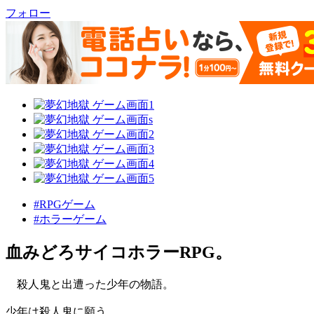
フォロー
#RPGゲーム
#ホラーゲーム
血みどろサイコホラーRPG。
殺人鬼と出遭った少年の物語。
少年は殺人鬼に願う。