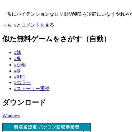
「常にハイテンションなロリ顔幼馴染を冷静にいなすやれやれ系
→もっとコメントを見る
似た無料ゲームをさがす（自動）
#妹
#鬼
#少年
#夢
#RPG
#ホラー
#ストーリー重視
ダウンロード
Windows