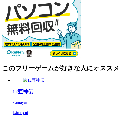
このフリーゲームが好きな人にオスス
12亜神伝
k.imayui
k.imayui