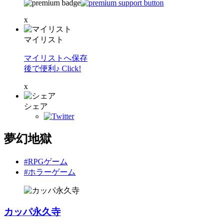
x
マイリスト
マイリストへ保存
後で便利♪ Click!
x
シェア
夢幻地獄
#RPGゲーム
#ホラーゲーム
カッパ永久寺