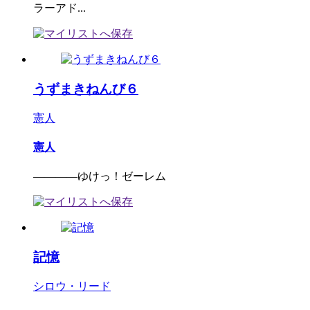
ラーアド...
うずまきねんび６
憲人
憲人
――――ゆけっ！ゼーレム
記憶
シロウ・リード