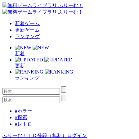
新着ゲーム
更新ゲーム
ランキング
新着
更新
ランキング
#ホラー
#探索
#レトロ
ふりーむ！ＩＤ登録（無料）
ログイン