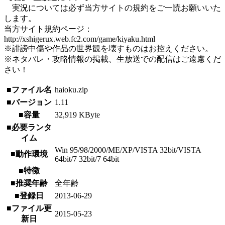
実況については必ず当方サイトの規約をご一読お願いいた
します。
当方サイト規約ページ：
http://xshigerux.web.fc2.com/game/kiyaku.html
※誹謗中傷や作品の世界観を壊すものはお控えください。
※ネタバレ・攻略情報の掲載、生放送での配信はご遠慮くだ
さい！
■ファイル名
haioku.zip
■バージョン
1.11
■容量
32,919 KByte
■必要ランタ
イム
Win 95/98/2000/ME/XP/VISTA 32bit/VISTA
■動作環境
64bit/7 32bit/7 64bit
■特徴
■推奨年齢
全年齢
■登録日
2013-06-29
■ファイル更
2015-05-23
新日