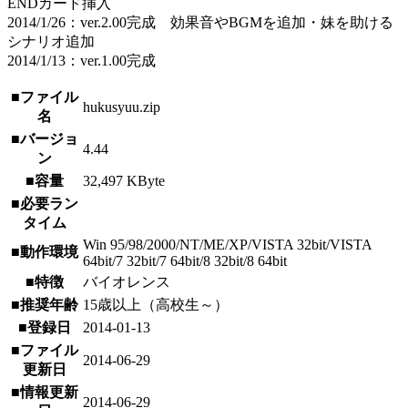
ENDカード挿入
2014/1/26：ver.2.00完成 効果音やBGMを追加・妹を助ける
シナリオ追加
2014/1/13：ver.1.00完成
■ファイル
hukusyuu.zip
名
■バージョ
4.44
ン
■容量
32,497 KByte
■必要ラン
タイム
Win 95/98/2000/NT/ME/XP/VISTA 32bit/VISTA
■動作環境
64bit/7 32bit/7 64bit/8 32bit/8 64bit
■特徴
バイオレンス
■推奨年齢
15歳以上（高校生～）
■登録日
2014-01-13
■ファイル
2014-06-29
更新日
■情報更新
2014-06-29