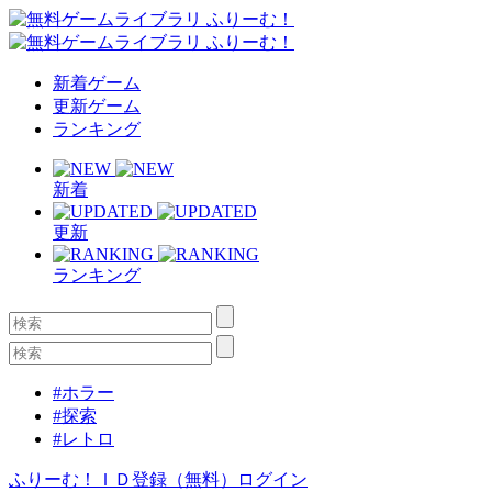
新着ゲーム
更新ゲーム
ランキング
新着
更新
ランキング
#ホラー
#探索
#レトロ
ふりーむ！ＩＤ登録（無料）
ログイン