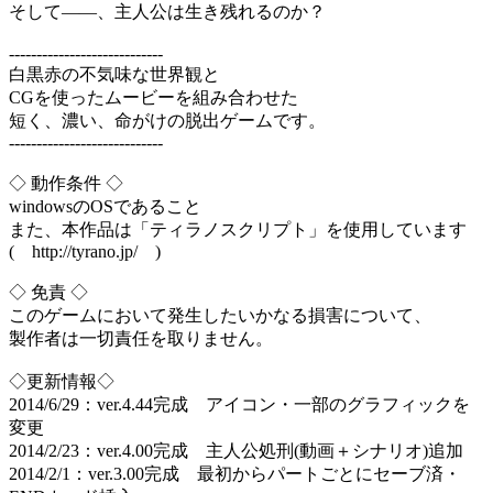
そして――、主人公は生き残れるのか？
----------------------------
白黒赤の不気味な世界観と
CGを使ったムービーを組み合わせた
短く、濃い、命がけの脱出ゲームです。
----------------------------
◇ 動作条件 ◇
windowsのOSであること
また、本作品は「ティラノスクリプト」を使用しています
( http://tyrano.jp/ )
◇ 免責 ◇
このゲームにおいて発生したいかなる損害について、
製作者は一切責任を取りません。
◇更新情報◇
2014/6/29：ver.4.44完成 アイコン・一部のグラフィックを
変更
2014/2/23：ver.4.00完成 主人公処刑(動画＋シナリオ)追加
2014/2/1：ver.3.00完成 最初からパートごとにセーブ済・