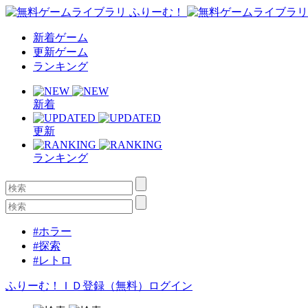
新着ゲーム
更新ゲーム
ランキング
新着
更新
ランキング
#ホラー
#探索
#レトロ
ふりーむ！ＩＤ登録（無料）
ログイン