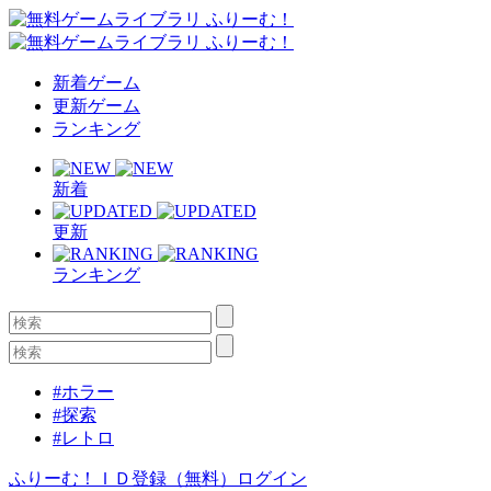
新着ゲーム
更新ゲーム
ランキング
新着
更新
ランキング
#ホラー
#探索
#レトロ
ふりーむ！ＩＤ登録（無料）
ログイン