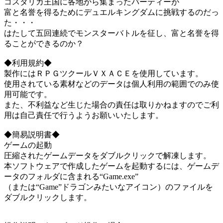
コスタリカ王国に各地から集まったパーティーが
富と名誉を得るためにデュエルキングダムに挑戦するのだっ
た・・・
はたして五回連続でモンスターバトルを征し、富と名誉を得
ることができるのか？
◆利用規約◆
製作にはＲＰＧツクールＶＸＡＣＥを使用しています。
使用されている素材などのデータは個人利用の範囲でのみ使
用可能です。
また、不利益など生じた場合の責任は取りかねますのでご利
用は自己責任で行うようお願いいたします。
◆簡易説明書◆
ゲームの起動
圧縮されたゲームデータをダブルクリックで解凍します。
本ソフトウェアで作成したゲームを起動するには、ゲームデ
ータのフォルダに含まれる“Game.exe”
（または“Game”ドラゴンみたいなアイコン）のファイルを
ダブルクリックします。