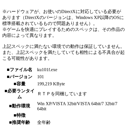
※ハードウェアが、お使いのDirectXに対応している必要が
あります（DirectXのバージョンは、Windows XP以降のOSに
標準搭載されているもので問題ありません）。
※ゲームを快適にプレイするためのスペックは、その作品の
内容によって異なります。
上記スペックに満たない環境での動作は保証していません。
また、上記スペックを満たしていても相性による不具合が起
こる可能性があります。
■ファイル名
ku101f.exe
■バージョン
101
■容量
199,219 KByte
■必要ランタイ
ＲＴＰを同梱しています
ム
Win XP/VISTA 32bit/VISTA 64bit/7 32bit/7
■動作環境
64bit
■特徴
■推奨年齢
全年齢