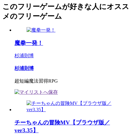
このフリーゲームが好きな人にオスス
メのフリーゲーム
魔拳一発！
杉浦則博
杉浦則博
超短編魔法習得RPG
チーちゃんの冒険MV【ブラウザ版／
ver3.35】