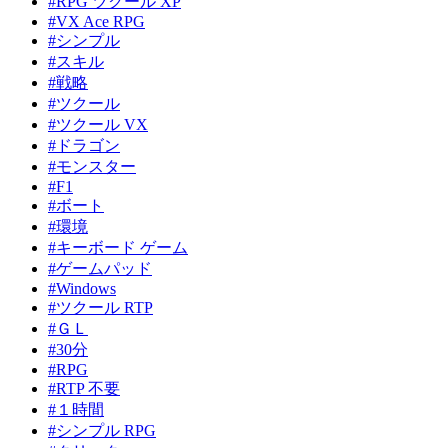
#RPG ツクール XP
#VX Ace RPG
#シンプル
#スキル
#戦略
#ツクール
#ツクール VX
#ドラゴン
#モンスター
#F1
#ボート
#環境
#キーボード ゲーム
#ゲームパッド
#Windows
#ツクール RTP
#ＧＬ
#30分
#RPG
#RTP 不要
#１時間
#シンプル RPG