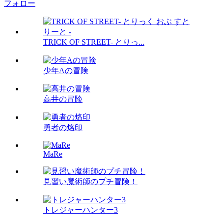
フォロー
TRICK OF STREET- とりっ...
少年Aの冒険
高井の冒険
勇者の烙印
MaRe
見習い魔術師のプチ冒険！
トレジャーハンター3