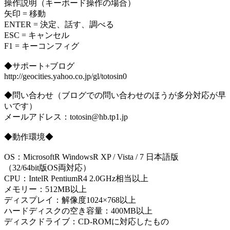
操作説明（キーボード操作の場合）
矢印 = 移動
ENTER = 決定、話す、調べる
ESC = キャンセル
F1 = キーコンフィグ
◆サポート+ブログ
http://geocities.yahoo.co.jp/gl/totosin0
◆問い合わせ（ブログでの問い合わせのほうが多分対応が早
いです）
メールアドレス：totosin@hb.tp1.jp
◆動作環境◆
OS：MicrosoftR WindowsR XP / Vista / 7 日本語版
（32/64bit版OS両対応）
CPU：IntelR PentiumR4 2.0GHz相当以上
メモリー：512MB以上
ディスプレイ：解像度1024×768以上
ハードディスクの空き容量：400MB以上
ディスクドライブ：CD-ROMに対応したもの