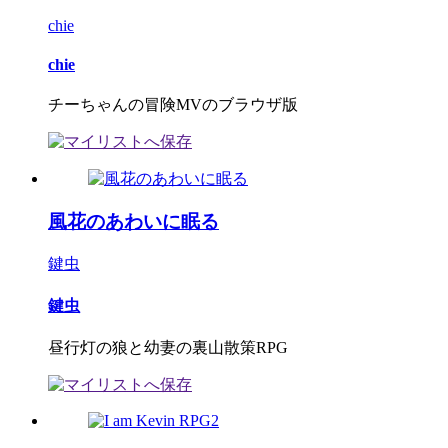
chie
chie
チーちゃんの冒険MVのブラウザ版
風花のあわいに眠る
鍵虫
鍵虫
昼行灯の狼と幼妻の裏山散策RPG