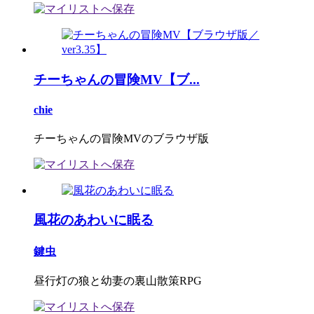
チーちゃんの冒険MV【ブ...
chie
チーちゃんの冒険MVのブラウザ版
風花のあわいに眠る
鍵虫
昼行灯の狼と幼妻の裏山散策RPG