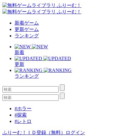
新着ゲーム
更新ゲーム
ランキング
新着
更新
ランキング
#ホラー
#探索
#レトロ
ふりーむ！ＩＤ登録（無料）
ログイン