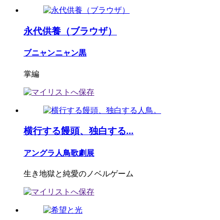
永代供養（ブラウザ）
ブニャンニャン黒
掌編
横行する饅頭、独白する...
アングラ人鳥歌劇展
生き地獄と純愛のノベルゲーム