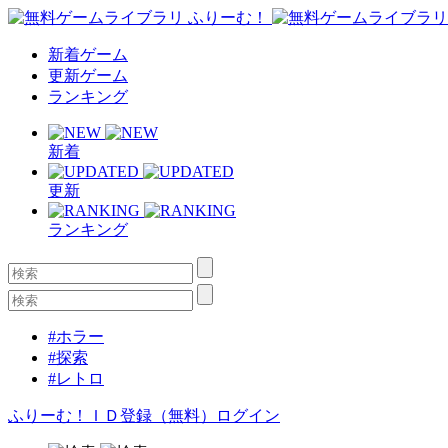
新着ゲーム
更新ゲーム
ランキング
新着
更新
ランキング
#ホラー
#探索
#レトロ
ふりーむ！ＩＤ登録（無料）
ログイン