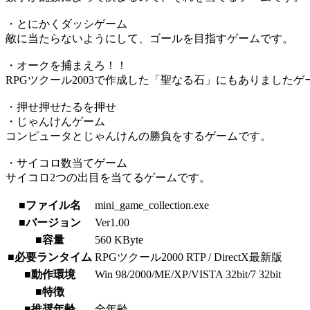
・とにかくダッシゲーム
敵に当たらないようにして、ゴールを目指すゲームです。
・オークを捕まえろ！！
RPGツクール2003で作成した「聖なる石」にもありましたゲ
・押せ押せたるを押せ
・じゃんけんゲーム
コンピュータとじゃんけんの勝負をするゲームです。
・サイコロ数当てゲーム
サイコロ2つの出目を当てるゲームです。
■ファイル名
mini_game_collection.exe
■バージョン
Ver1.00
■容量
560 KByte
■必要ランタイム
RPGツクール2000 RTP / DirectX最新版
■動作環境
Win 98/2000/ME/XP/VISTA 32bit/7 32bit
■特徴
■推奨年齢
全年齢