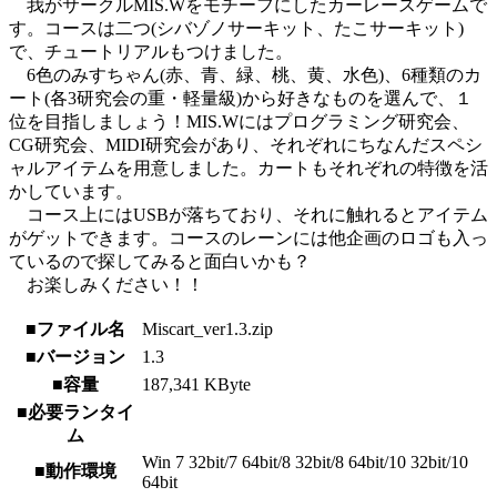
我がサークルMIS.Wをモチーフにしたカーレースゲームで
す。コースは二つ(シバゾノサーキット、たこサーキット)
で、チュートリアルもつけました。
6色のみすちゃん(赤、青、緑、桃、黄、水色)、6種類のカ
ート(各3研究会の重・軽量級)から好きなものを選んで、１
位を目指しましょう！MIS.Wにはプログラミング研究会、
CG研究会、MIDI研究会があり、それぞれにちなんだスペシ
ャルアイテムを用意しました。カートもそれぞれの特徴を活
かしています。
コース上にはUSBが落ちており、それに触れるとアイテム
がゲットできます。コースのレーンには他企画のロゴも入っ
ているので探してみると面白いかも？
お楽しみください！！
■ファイル名
Miscart_ver1.3.zip
■バージョン
1.3
■容量
187,341 KByte
■必要ランタイ
ム
Win 7 32bit/7 64bit/8 32bit/8 64bit/10 32bit/10
■動作環境
64bit