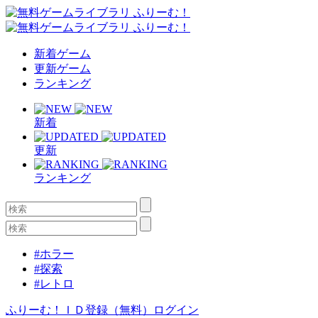
新着ゲーム
更新ゲーム
ランキング
新着
更新
ランキング
#ホラー
#探索
#レトロ
ふりーむ！ＩＤ登録（無料）
ログイン