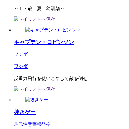
～１７歳 夏 幼馴染～
キャプテン・ロビンソン
ヲシダ
ヲシダ
反重力飛行を使いこなして敵を倒せ！
抜きゲー
足元注意警報発令