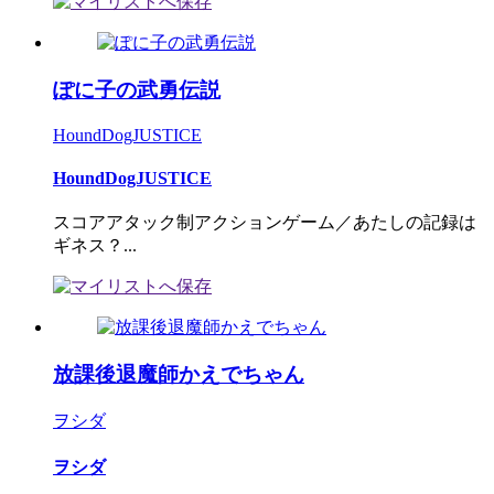
ぽに子の武勇伝説
HoundDogJUSTICE
HoundDogJUSTICE
スコアアタック制アクションゲーム／あたしの記録は
ギネス？...
放課後退魔師かえでちゃん
ヲシダ
ヲシダ