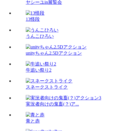
ヤシーユin展覧会
13怪段
うんこひろい
unityちゃん2.5Dアクション
牛追い祭り2
スネークストライク
実況者向けの鬼畜(？)ア...
青と赤