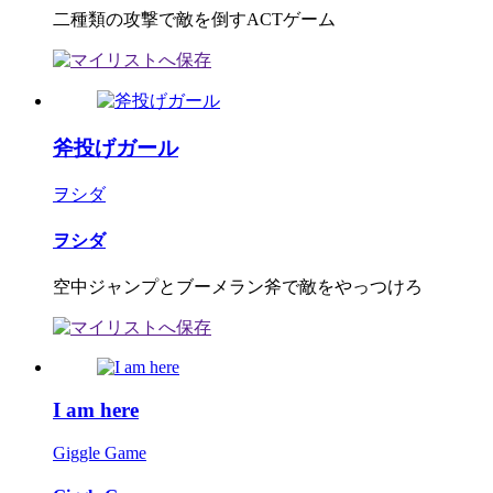
二種類の攻撃で敵を倒すACTゲーム
斧投げガール
ヲシダ
ヲシダ
空中ジャンプとブーメラン斧で敵をやっつけろ
I am here
Giggle Game