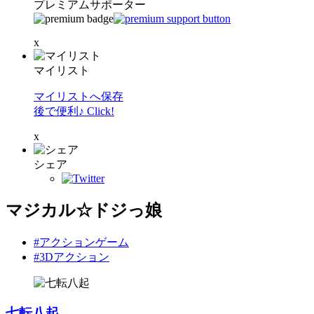
プレミアムサポーター
x
マイリスト
マイリストへ保存
後で便利♪ Click!
x
シェア
マジカル☆ドジっ娘
#アクションゲーム
#3Dアクション
七転八起