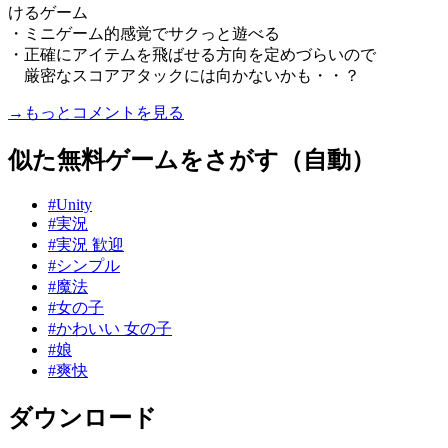
けるゲーム
・ミニゲーム的感覚でサクっと遊べる
・正確にアイテムを飛ばせる方向を定めづらいので
厳密なスコアアタックには向かないかも・・？
→もっとコメントを見る
似た無料ゲームをさがす（自動）
#Unity
#実況
#実況 歓迎
#シンプル
#魔法
#女の子
#かわいい 女の子
#娘
#爽快
ダウンロード