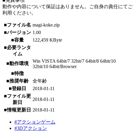
■免責事項
動作や内容について保証はありません。ご自身の責任にてご
利用ください。
■ファイル名
magi-koke.zip
■バージョン
1.00
■容量
122,459 KByte
■必要ランタ
イム
Win VISTA 64bit/7 32bit/7 64bit/8 64bit/10
■動作環境
32bit/10 64bit/Browser
■特徴
■推奨年齢
全年齢
■登録日
2018-01-11
■ファイル更
2018-01-11
新日
■情報更新日
2018-01-11
#アクションゲーム
#3Dアクション