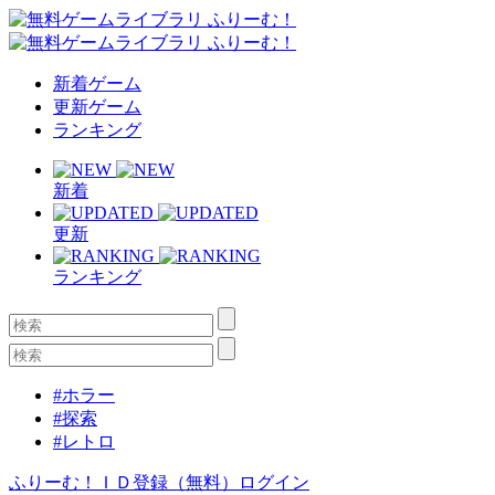
新着ゲーム
更新ゲーム
ランキング
新着
更新
ランキング
#ホラー
#探索
#レトロ
ふりーむ！ＩＤ登録（無料）
ログイン