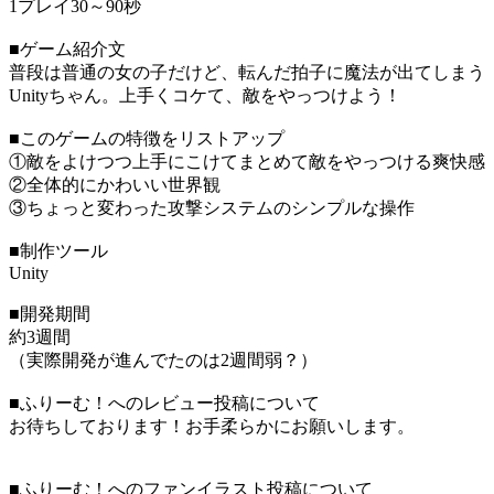
1プレイ30～90秒
■ゲーム紹介文
普段は普通の女の子だけど、転んだ拍子に魔法が出てしまう
Unityちゃん。上手くコケて、敵をやっつけよう！
■このゲームの特徴をリストアップ
①敵をよけつつ上手にこけてまとめて敵をやっつける爽快感
②全体的にかわいい世界観
③ちょっと変わった攻撃システムのシンプルな操作
■制作ツール
Unity
■開発期間
約3週間
（実際開発が進んでたのは2週間弱？）
■ふりーむ！へのレビュー投稿について
お待ちしております！お手柔らかにお願いします。
■ふりーむ！へのファンイラスト投稿について