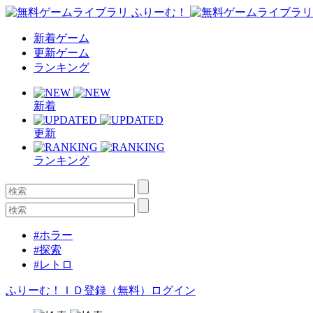
新着ゲーム
更新ゲーム
ランキング
新着
更新
ランキング
#ホラー
#探索
#レトロ
ふりーむ！ＩＤ登録（無料）
ログイン