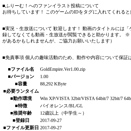
■ふりーむ！へのファンイラスト投稿について
お待ちしています！ このゲームのIDをタグに入れてくれる
■実況・生放送について 歓迎します！ 動画のタイトルには「
録してなくても動画・生放送が閲覧できると助かります。 ※
があるかもしれませんが、ご協力お願いいたします）
■免責事項 個人の趣味活動のため、動作や内容について保証
■ファイル名
GoldEmpire.Ver1.00.zip
■バージョン
1.00
■容量
88,292 KByte
■必要ランタイム
■動作環境
Win XP/VISTA 32bit/VISTA 64bit/7 32bit/7 64bit/
■特徴
バイオレンス/BL/GL
■推奨年齢
12歳以上（中学生～）
■登録日
2017-09-27
■ファイル更新日
2017-09-27