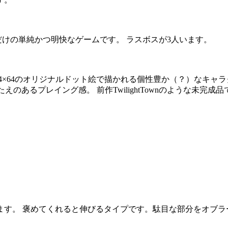
だけの単純かつ明快なゲームです。 ラスボスが3人います。
4×64のオリジナルドット絵で描かれる個性豊か（？）なキャラ
ごたえのあるプレイング感。 前作TwilightTownのような未
ます。 褒めてくれると伸びるタイプです。駄目な部分をオブラ